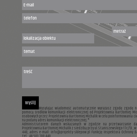
Wysyłając wiadomość automatycznie wyrażasz zgodę zgodę na
pomocą środków komunikacji elektronicznej od Projektownia Bartłomiej Mi
osobowych przez Projektownia Bartłomiej Michalik w celu poinformowania cię 
na podany adres komunikacji elektronicznej.*
Administratorem danych wskazanych w zgodzie na przetwarzanie da
Projektownia Bartłomiej Michalik z siedzibą przy ul.Staniszewskigo 17c/13 , w 
440, adres e-mail: info@projekty-sklepow.pl Funkcję Inspektora Ochrony D
tel.: 48 503 700 440.