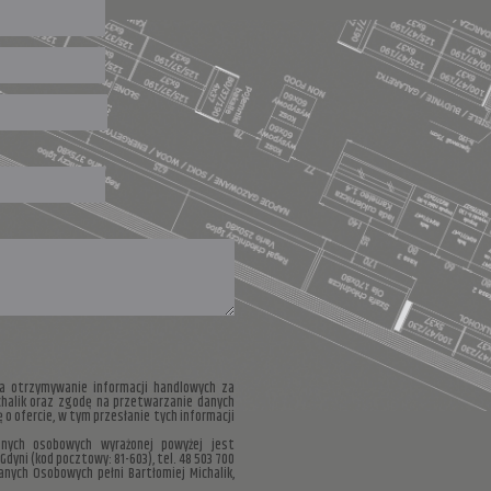
 otrzymywanie informacji handlowych za
chalik oraz zgodę na przetwarzanie danych
o ofercie, w tym przesłanie tych informacji
nych osobowych wyrażonej powyżej jest
Gdyni (kod pocztowy: 81-603), tel. 48 503 700
anych Osobowych pełni Bartłomiej Michalik,