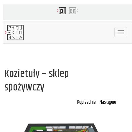
Toggle
navigat
Kozietuły – sklep
spożywczy
Poprzednie
Następne