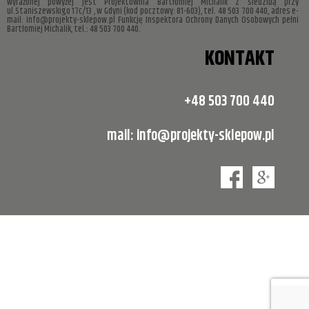
wyrażonej powyżej jest Projektownia Bartłomiej Michalik z siedzibą przy
ul.Staniszewskigo 17c/13 , w Gdyni (kod pocztowy: 81-603), tel. 48 503 700 440, adres e-
mail: info@projekty-sklepow.pl Funkcję Inspektora Ochrony Danych Osobowych pełni
Bartłomiej Michalik, tel.: 48 503 700 440.
KONTAKT
+48 503 700 440
mail:
info@projekty-sklepow.pl