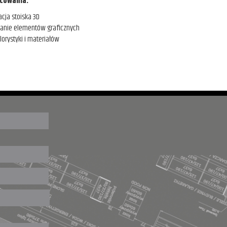
cowania:
acja stoiska 3D
anie elementów graficznych
lorystyki i materiałów