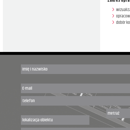
Zakres opra
wizualiz
opracow
dobór ko