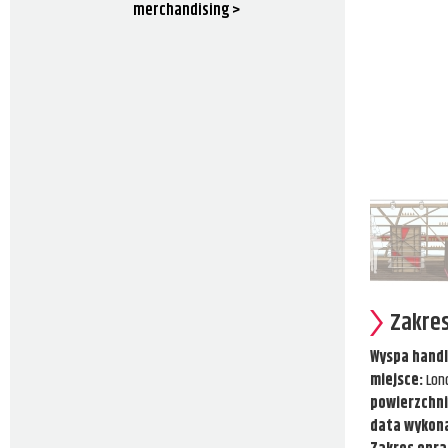
merchandising >
Zakres
Wyspa hand
miejsce:
Lon
powierzchn
data wykona