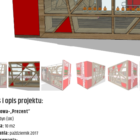
 i opis projektu:
lowa-„Prezent”
dyn (UK)
ia:
10 m2
nia:
październik 2017