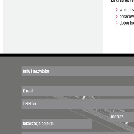
Zakres opra
wizualiz
opracow
dobór ko