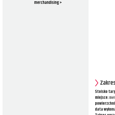
merchandising >
Zakres
Stoisko ta
miejsce:
Biel
powierzchn
data wykona