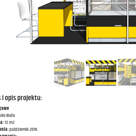
 i opis projektu:
rgowe
sko Biała
ia:
12 m2
nia:
październik 2016