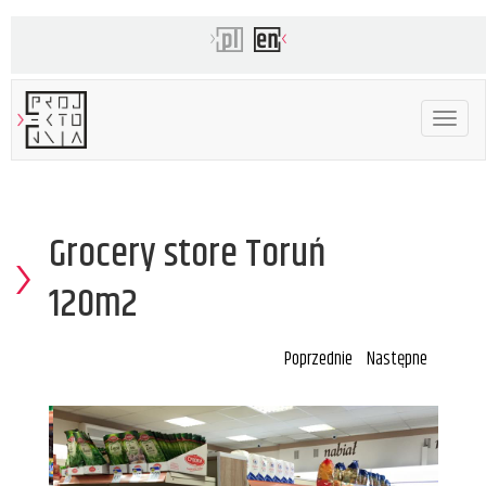
Toggle
navigat
Grocery store Toruń
120m2
Poprzednie
Następne